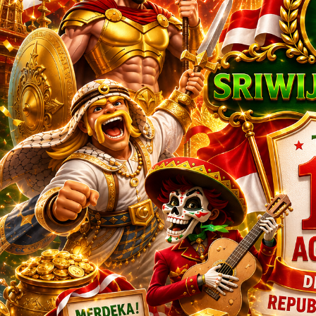
54
Ambil Air
55
Ambil Da
56
Anak Kam
57
Anak Kunc
58
Anak Naik
59
Angkat Ba
60
Weker
61
Wat Siam
62
Wanita Pu
63
Ubi
64
Tusuk Gigi
65
Tupai