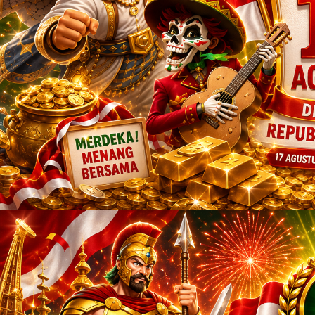
78
Arang
79
Topi
80
Arloji
81
Tokong Te
82
Toko Kain
83
Tiup Harm
84
Ayam Kal
85
Tinta Ste
86
Babi Huta
87
Badminto
88
Tinta
89
Baju Cina