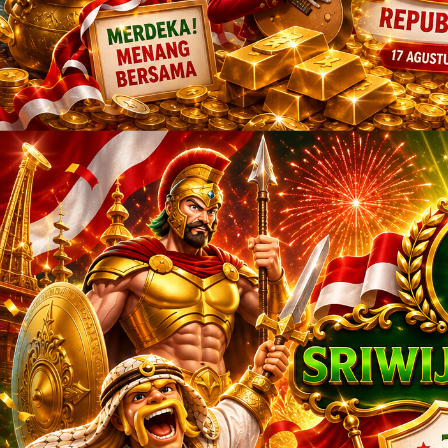
38
Orang Gila 
Buriswara
39
Siluman Ai
Toples - W
40
Putri Kipas
Apokat,Alp
41
Petani - Pe
Cukur - Ir
42
Prajurit -
Angin - Ci
43
Raksasa - 