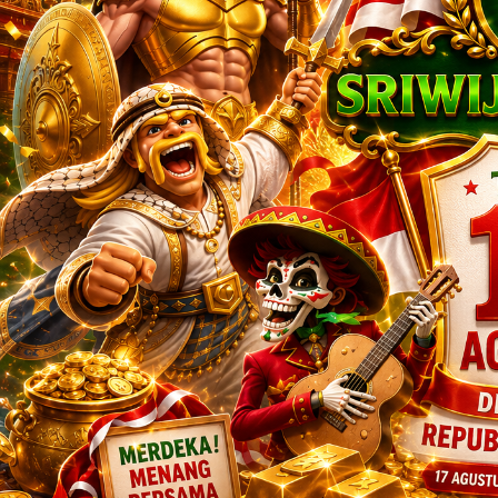
90
Baker Rum
91
Ballpen
92
Balsem
93
Timbanga
94
Timba
95
Ban Gemb
96
Timang A
97
Bangku
98
Timah
99
Bantal
100
Tikus Mak
101
Batu Gugu