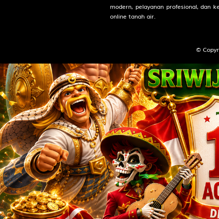
modern, pelayanan profesional, dan k
online tanah air.
32
Kepala Des
Ceret - Se
© Copyr
33
Penipu - K
Aswatam
34
Ibu Suri -
Kunti
35
Budha - Ka
Bagaspati
36
Wanita Sih
- Pintu - 
37
Dewa Maut
- Rokok - 