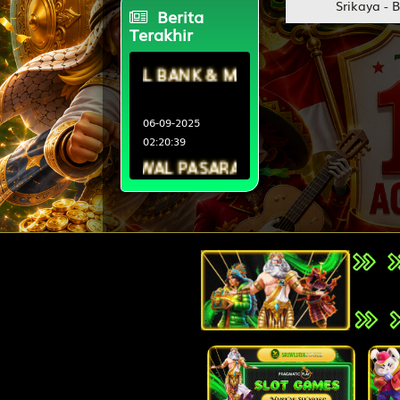
Srikaya - 
Berita
Terakhir
9
Istri Sejati
? JADWAL BANK & MAINTENCE?
Mobil - Se
06-09-2025
10
Peti Mati 
02:20:39
Arjuna da
? JADWAL PASARAN TOGEL ?
11
Raja - Nag
Samiaji
06-09-2025
02:20:29
Title 3
12
Wanita Can
02-09-2025
Bubuk - O
03:31:33
13
Ahli Nujum
Abiyasa
14
Orang Buta