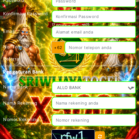
Password
*
Konfirmasi Password
*
Email
*
No. Telp/HP
*
+62
Referral
-
Pengaturan Bank
Nama Bank
*
Nama Rekening
*
Nomor Rekening
*