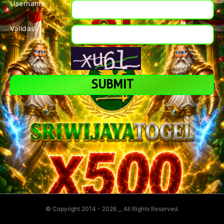
Username
Validasi
© Copyright 2014 - 2026
_
. All Rights Reserved.